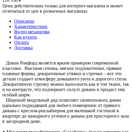
126 330
₽
Цена действительна только для интернет-магазина и может
отличаться от цен в розничных магазинах
Описание
Характеристики
Видео механизма
Как купить
Оплата
Доставка
Диван Рокфорд является ярким примером современной
классики. Высокая спинка, мягкие подлокотники, прямые
плавные формы, декоративные утяжки и строчки – все эти
детали создают атмосферу домашнего уюта и дорогого стиля.
Декоративную строчку можно выполнить как в тон ткани, так
и на контрасте, что подчеркнет силуэт дивана и придаст ему
особый шарм.
Широкий модульный ряд позволяет скомпоновать диван
идеально подходящий для любого помещения: от прямого
дивана с креслом-реклайнером для маленькой гостиной в
квартире до шикарного углового дивана для просторного зала
в загородном доме.
● Механизм трансформации «Седафлекс» (также известен как