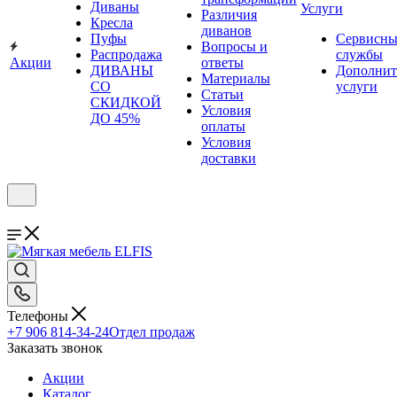
Диваны
Услуги
Различия
Кресла
диванов
Пуфы
Сервисны
Вопросы и
Распродажа
службы
Акции
ответы
ДИВАНЫ
Дополнит
Материалы
СО
услуги
Статьи
СКИДКОЙ
Условия
ДО 45%
оплаты
Условия
доставки
Телефоны
+7 906 814-34-24
Отдел продаж
Заказать звонок
Акции
Каталог